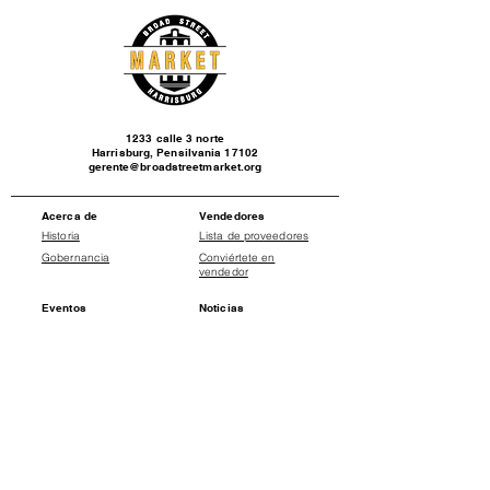
1233 calle 3 norte
Harrisburg, Pensilvania 17102
gerente@broadstreetmarket.org
Acerca de
Vendedores
Historia
Lista de proveedores
Gobernancia
Conviértete en
vendedor
Eventos
Noticias
Calendario de
Comunicados de
eventos
prensa
Social
Donate