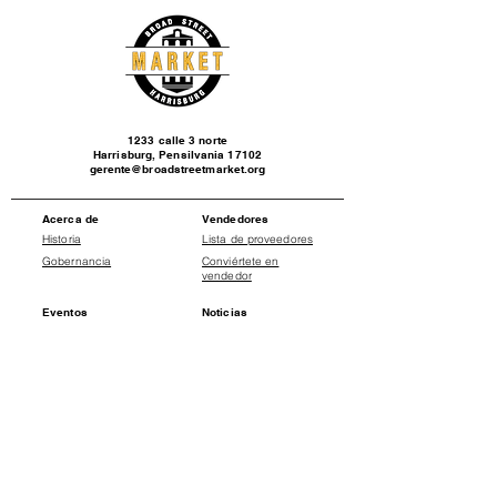
1233 calle 3 norte
Harrisburg, Pensilvania 17102
gerente@broadstreetmarket.org
Acerca de
Vendedores
Historia
Lista de proveedores
Gobernancia
Conviértete en
vendedor
Eventos
Noticias
Calendario de
Comunicados de
eventos
prensa
Social
Donate