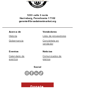
1233 calle 3 norte
Harrisburg, Pensilvania 17102
gerente@broadstreetmarket.org
Acerca de
Vendedores
Historia
Lista de proveedores
Gobernancia
Conviértete en
vendedor
Eventos
Noticias
Calendario de
Comunicados de
eventos
prensa
Social
Donate